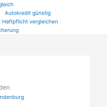
gleich
Autokredit günstig
 Haftpflicht vergleichen
cherung
nden
andenburg