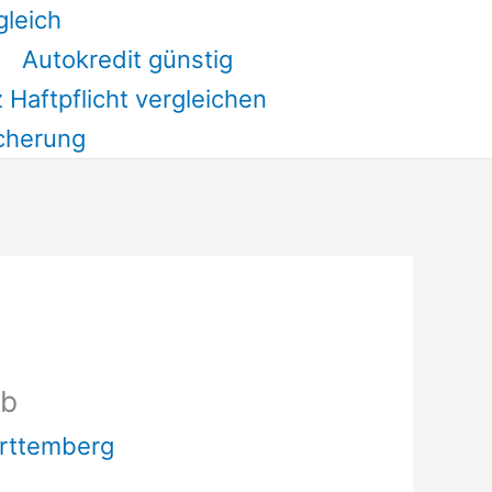
gleich
Autokredit günstig
 Haftpflicht vergleichen
cherung
lb
ürttemberg